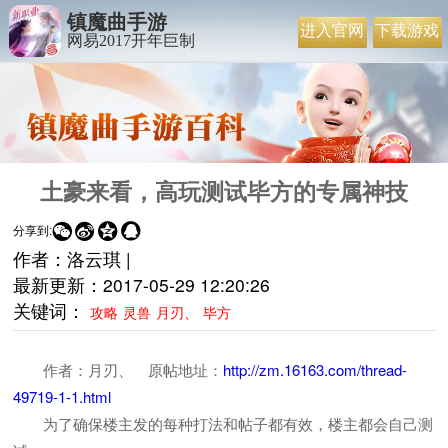
镇魔曲手游
进入官网
下载游戏
网易2017开年巨制
土豪来看，高玩测试毕方的专属神技




分享到:
作者：洛云琪 |
最新更新：
2017-05-29 12:20:26
关键词：
攻略
灵兽
月刃、
毕方
作者：月刃、 原帖地址：
http://zm.16163.com/thread-
49719-1-1.html
为了确保楼主发的每种打法和帖子都有效，楼主都会自己测