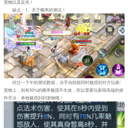
宠物以及反伤！
缺点：1、关于概率的测试！
经过一下午的测试数据，当手动技能同时魅惑到对方玩家/
宠物上，则有50%的概率魅惑不生效，所以需要玩家很高端的操
作手法：单独魅惑到到宠物哦！