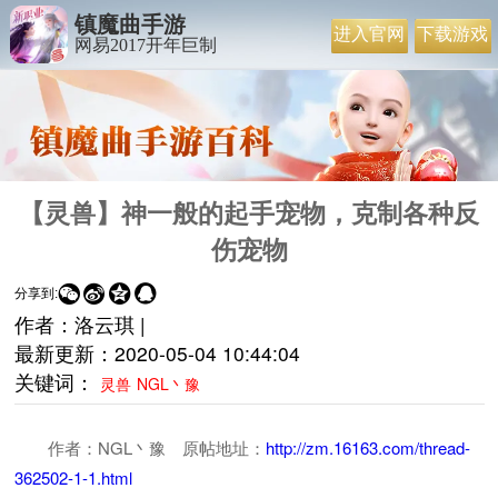
镇魔曲手游
进入官网
下载游戏
网易2017开年巨制
【灵兽】神一般的起手宠物，克制各种反
伤宠物




分享到:
作者：洛云琪 |
最新更新：
2020-05-04 10:44:04
关键词：
灵兽
NGL丶豫
作者：
NGL丶豫 原帖地址：
http://zm.16163.com/thread-
362502-1-1.html